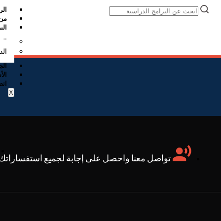
الر
من
الب
الم
الد
الج
الأ
اتص
X
تواصل معنا واحصل على إجابة لجميع استفساراتك: