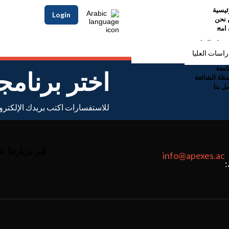
ئيسية
Arabic
Login
 نحن
رامج
رحلة الجامعية
راسات العليا
امعة
اختر برنامج
سئلة الشائعة
ل بنا
للاستفسارات اكتب بريدك الإلكترو
قم بزيارتنا ع
info@apexes.ac